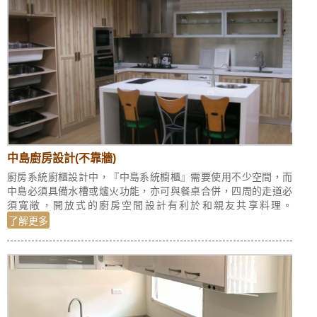
中島廚房設計(不靠牆)
廚房系統廚櫃設計中，『中島系統櫥櫃』需要使用不少空間，而
中島必須具備水槽或爐火功能，亦可與餐桌合併，四周的走道必
須寬敞，開放式的廚房空間設計有利於和親友共享料理。
了解更多