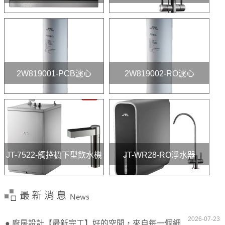
2W819001-PCB濾心
2W819002-RO濾心
JT-7522-觸控櫥下型飲水機
JT-WR28-RO淨水器
2026-07-23
● 廚房設計【最新完工】好的空間，來自每一個細