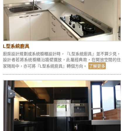
L型系統廚具
廚房設計規劃或系統櫥櫃設計時，『L型系統廚具』並不算少見，
設計者若將系統櫥櫃沿牆壁擺放，此屬經典款，在開放空間的住
家隔局中，亦可將『L型系統廚具』轉個方向。
了解更多