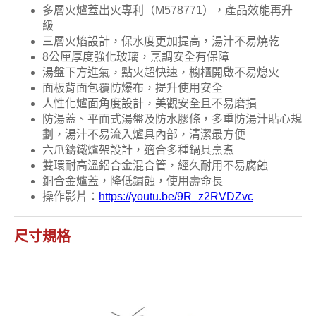
多層火爐蓋出火專利（M578771），產品效能再升
級
三層火焰設計，保水度更加提高，湯汁不易燒乾
8公厘厚度強化玻璃，烹調安全有保障
湯盤下方進氣，點火超快速，櫥櫃開啟不易熄火
面板背面包覆防爆布，提升使用安全
人性化爐面角度設計，美觀安全且不易磨損
防湯蓋、平面式湯盤及防水膠條，多重防湯汁貼心規
劃，湯汁不易流入爐具內部，清潔最方便
六爪鑄鐵爐架設計，適合多種鍋具烹煮
雙環耐高溫鋁合金混合管，經久耐用不易腐蝕
銅合金爐蓋，降低鏽蝕，使用壽命長
操作影片：
https://youtu.be/9R_z2RVDZvc
尺寸規格