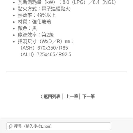
瓦斯消耗量（kW）：8.0（LPG）／8.4（NG1）
點火方式：電子連續點火
熱效率：49%以上
材質
：
強化玻璃
顏色：黑
能源效率：第2級
挖洞尺寸（WxD／R）㎜：
（ASH）670x350 ∕ R85
（ALH）725x465 ∕ R92.5
│
│
〈 返回列表
上一筆
下一筆