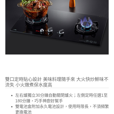
雙口定時貼心設計 美味料理隨手來 大火快炒鮮味不
流失 小火燉煮保水度高
左右爐獨立30分鐘自動關閉爐火；左側定時任選1至
180分鐘，巧手神廚好幫手
雙電池盒附加永久電池設計，使用時限長，不須頻繁
更換電池