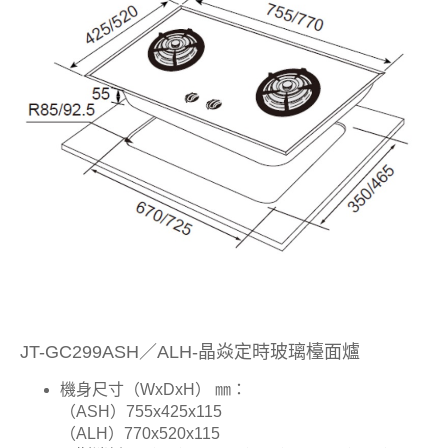
JT-GC299ASH／ALH-晶焱定時玻璃檯面爐
機身尺寸（WxDxH） ㎜
：
（ASH）755x425x115
（ALH）770x520x115