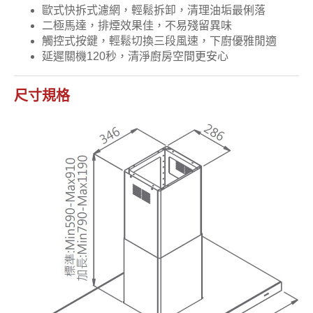
歐式快拆式濾網，輕鬆拆卸，清理油垢最俐落
二極馬達，排煙效果佳，不易殘留異味
觸控式按鍵，輕鬆切換三段風速，下廚優雅閒適
延遲關機120秒，清淨廚房空間更安心
尺寸規格