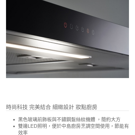
時尚科技 完美結合 細緻設計 妝點廚房
黑色玻璃前飾板與不鏽鋼髮絲紋機體 ，簡約大方
雙邊LED照明，便於中島廚房烹調空間使用，節能有
效率