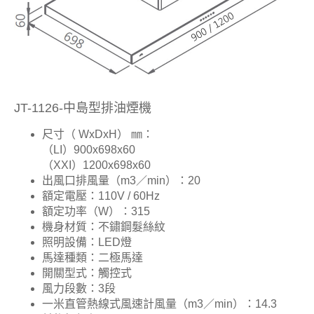
JT-1126-中島型排油煙機
尺寸（ WxDxH） ㎜：
（LI）900x698x60
（XXI）1200x698x60
出風口排風量（m3／min）：20
額定電壓：110V / 60Hz
額定功率（W）：315
機身材質：不鏽鋼髮絲紋
照明設備：LED燈
馬達種類：二極馬達
開關型式：觸控式
風力段數：3段
一米直管熱線式風速計風量（m3／min）：14.3