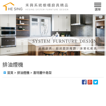
排油煙機
首頁
>
排油煙機
> 喜特麗中島型