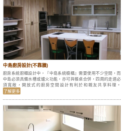
中島廚房設計(不靠牆)
廚房系統廚櫃設計中，『中島系統櫥櫃』需要使用不少空間，而
中島必須具備水槽或爐火功能，亦可與餐桌合併，四周的走道必
須寬敞，開放式的廚房空間設計有利於和親友共享料理。
了解更多