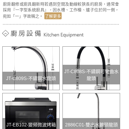
廚房翻修或廚具翻新時若遇到空間及動線較狹長的廚房，通常會
採用『一字型系統廚具』，因水槽、工作檯、爐子位於同一側，
宛如「一」字故稱之。
了解更多
JT-C808S-不鏽鋼可彎曲水
JT-C809S-不鏽鋼水龍頭
龍頭
JT-EB102-變頻微波烤箱
2886C01-雙出水鵝頸龍頭