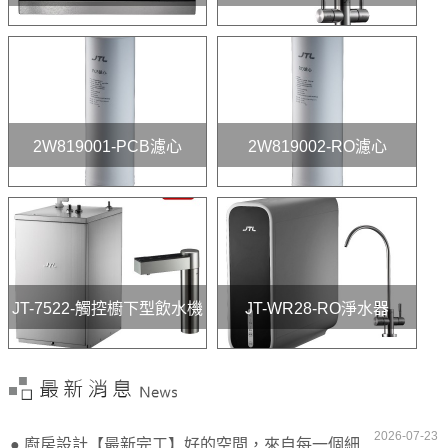
2W819001-PCB濾心
2W819002-RO濾心
JT-7522-觸控櫥下型飲水機
JT-WR28-RO淨水器
2026-07-23
● 廚房設計【最新完工】好的空間，來自每一個細