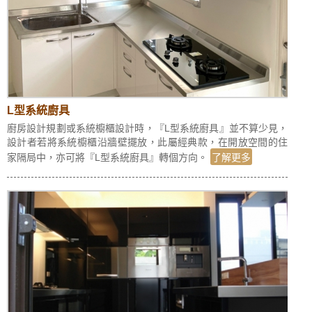
L型系統廚具
廚房設計規劃或系統櫥櫃設計時，『L型系統廚具』並不算少見，
設計者若將系統櫥櫃沿牆壁擺放，此屬經典款，在開放空間的住
家隔局中，亦可將『L型系統廚具』轉個方向。
了解更多