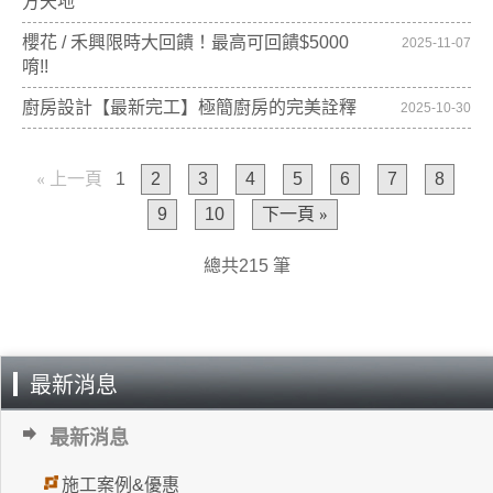
方天地
櫻花 / 禾興限時大回饋！最高可回饋$5000
2025-11-07
唷!!
廚房設計【最新完工】極簡廚房的完美詮釋
2025-10-30
« 上一頁
1
2
3
4
5
6
7
8
9
10
下一頁 »
總共215 筆
最新消息
最新消息
施工案例&優惠