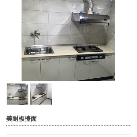
美耐板檯面