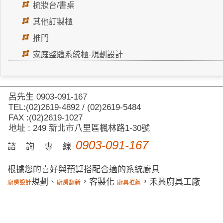
梳妝台/書桌
其他訂製櫃
推門
家庭整體系統櫃-規劃設計
呂先生 0903-091-167
TEL:(02)2619-4892 / (02)2619-5484
FAX :(02)2619-1027
地址 : 249 新北市八里區楓林路1-30號
0903-091-167
諮 詢 專 線
:
根據您的喜好與預算搭配合適的系統廚具
規劃、
，客製化
，禾興廚具工廠
廚房設計
廚房翻新
廚具推薦