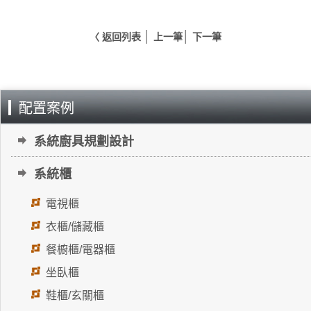
│
│
〈 返回列表
上一筆
下一筆
配置案例
系統廚具規劃設計
系統櫃
電視櫃
衣櫃/儲藏櫃
餐櫥櫃/電器櫃
坐臥櫃
鞋櫃/玄關櫃