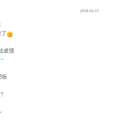
2018-01-17
間
放了
法處理
~
門板
？
～