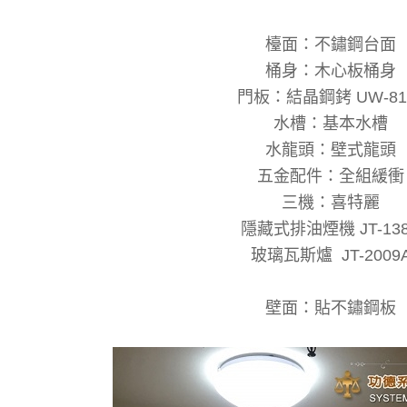
檯面：不鏽鋼台面
桶身：木心板桶身
門板：結晶鋼銬 UW-81
水槽：基本水槽
水龍頭：壁式龍頭
五金配件：全組緩衝
三機：喜特麗
隱藏式排油煙機 JT-13
玻璃瓦斯爐 JT-2009
壁面：貼不鏽鋼板