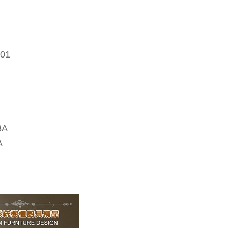
01
8A
A