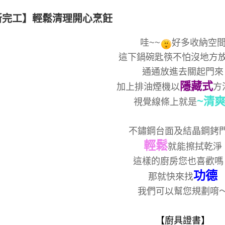
新完工】輕鬆清理開心烹飪
哇~~
好多收納空
這下鍋碗匙筷不怕沒地方
通通放進去關起門來
隱藏式
加上排油煙機以
方
~清爽
視覺線條上就是
不鏽鋼台面及結晶鋼銬
輕鬆
就能擦拭乾淨
這樣的廚房您也喜歡嗎
功德
那就快來找
我們可以幫您規劃唷
【廚具證書】