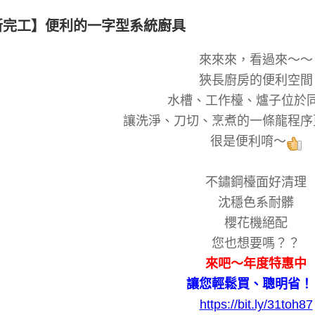
新完工】便利的一字型系統廚具
來來來，看過來～～
狹長廚房的便利空間
水槽、工作檯、爐子位於
讓洗淨、刀切、烹煮的一條龍程序
很是便利唷～
不鏽鋼檯面好清理
沈穩色系耐髒
櫻花機絕配
您也想要嗎？？
來吧～年度特惠中
讓您輕鬆買、聰明省！
https://bit.ly/31toh87