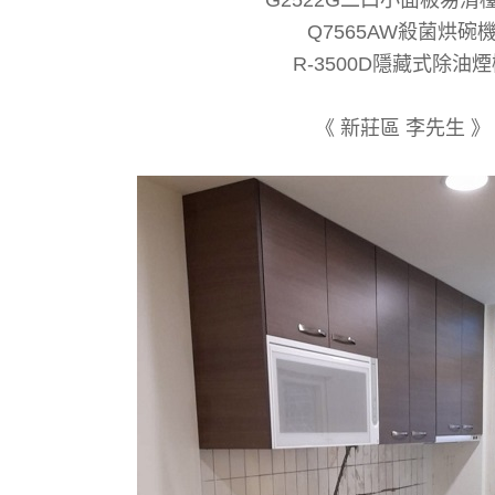
Q7565AW殺菌烘碗
R-3500D隱藏式除油
《 新莊區 李先生 》