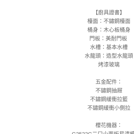
【廚具證書】
檯面：不鏽鋼檯面
桶身：木心板桶身
門板：美耐門板
水槽：基本水槽
水龍頭：造型水龍頭
烤漆玻璃
五金配件：
不鏽鋼抽屜
不鏽鋼緩衝拉籃
不鏽鋼緩衝小側拉
櫻花機器：
G2522G二口小面板易清