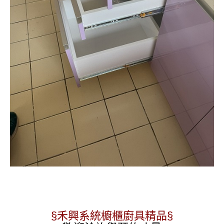
§禾興系統櫥櫃廚具精品§