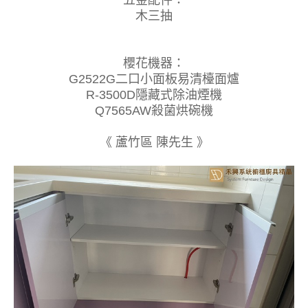
五金配件：
木三抽
櫻花機器：
G2522G二口小面板易清檯面爐
R-3500D隱藏式除油煙機
Q7565AW殺菌烘碗機
《
蘆竹區 陳先生
》