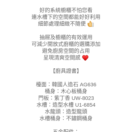
好的系統櫥櫃不怕您看
連水槽下的空間都能好好利用
細節處理細緻不隨便
抽屜及櫥櫃的有效運用
可減少開放式廚櫃的選購添加
避免廚房空間的占用
呈現清爽空間感
【廚具證書】
檯面：韓國人造石 AG636
桶身：木心板桶身
門板：紫丁香 UW-8023
水槽：造型水槽 U1-6854
水龍頭：造型龍頭
水槽桶身：不鏽鋼桶身