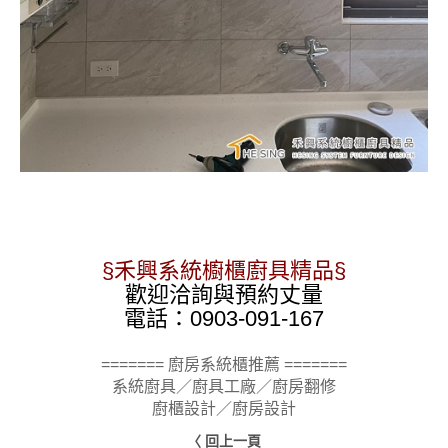
§禾興系統櫥櫃廚具精品§
歡迎洽詢與預約丈量
電話：0903-091-167
======= 廚房系統櫃推薦 =======
系統廚具／廚具工廠／廚房翻修
廚櫃設計／廚房設計
〈 回上一頁