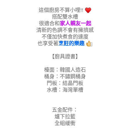
這個廚房不算小哩!!
搭配雙水槽
很適合和
家人親友一起
清新的色調不會有擁擠感
不僅加快煮食的速度
也享受著
烹飪的樂趣
【廚具證書】
檯面：韓國人造石
桶身：不鏽鋼桶身
門板：結晶門板
水槽：海灣單槽
五金配件：
爐下拉籃
全組緩衝