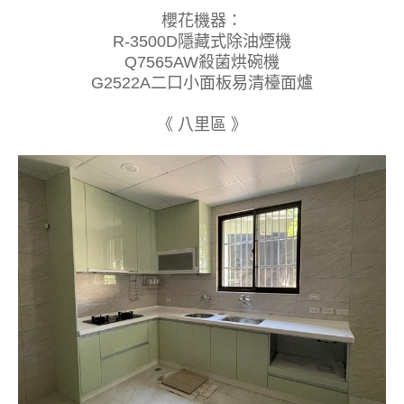
櫻花機器：
R-3500D隱藏式除油煙機
Q7565AW殺菌烘碗機
G2522A二口小面板易清檯面爐
《 八里區 》