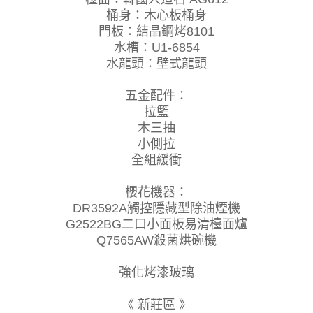
桶身：木心板桶身
門板：結晶鋼烤8101
水槽：U1-6854
水龍頭：壁式龍頭
五金配件：
拉籃
木三抽
小側拉
全組緩衝
櫻花機器：
DR3592A觸控隱藏型除油煙機
G2522BG二口小面板易清檯面爐
Q7565AW殺菌烘碗機
強化烤漆玻璃
《 新莊區 》