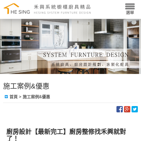
施工案例&優惠
首頁
> 施工案例&優惠
廚房設計【最新完工】廚房整修找禾興就對
了！