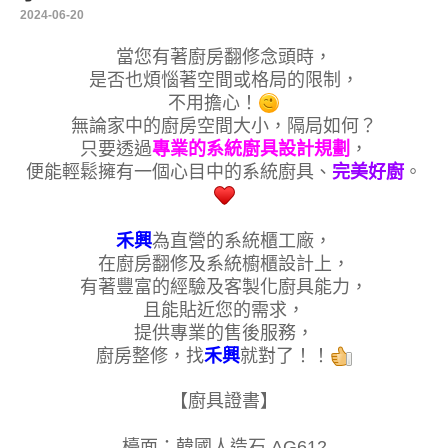
2024-06-20
當您有著廚房翻修念頭時，
是否也煩惱著空間或格局的限制，
不用擔心！
無論家中的廚房空間大小，隔局如何？
只要透過
專業的系統廚具設計規劃
，
便能輕鬆擁有一個心目中的系統廚具、
完美好廚
。
禾興
為直營的系統櫃工廠，
在廚房翻修及系統櫥櫃設計上，
有著豐富的經驗及客製化廚具能力，
且能貼近您的需求，
提供專業的售後服務，
廚房整修，找
禾興
就對了！！
【廚具證書】
檯面：韓國人造石 AG612