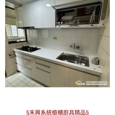
§禾興系統櫥櫃廚具精品§