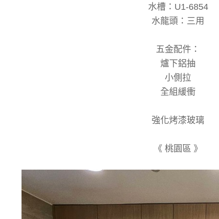
水槽：U1-6854
水龍頭：三用
五金配件：
爐下鋁抽
小側拉
全組緩衝
強化烤漆玻璃
《 桃園區 》