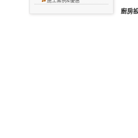
施工案例&優惠
廚房