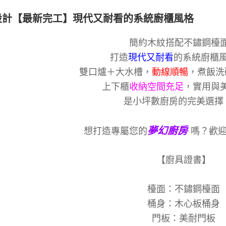
設計【最新完工】現代又耐看的系統廚櫃風格
簡約木紋搭配不鏽鋼檯
打造
現代又耐看
的系統廚櫃
雙口爐＋大水槽，
動線順暢
，煮飯洗
上下櫃
收納空間充足
，實用與
是小坪數廚房的完美選擇
夢幻廚房
想打造專屬您的
嗎？歡
【廚具證書】
檯面：不鏽鋼檯面
桶身：木心板桶身
門板：美耐門板