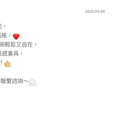
2025-04-08
面，
風格，
碗輕鬆又自在，
美感兼具，
！
迎聯繫諮詢～