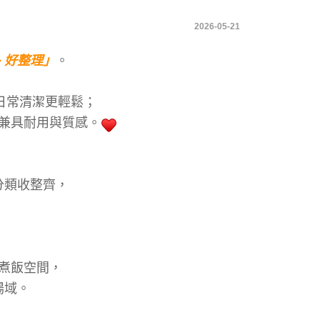
2026-05-21
、好整理」
。
日常清潔更輕鬆；
兼具耐用與質感。
，
分類收整齊，
煮飯空間，
場域。