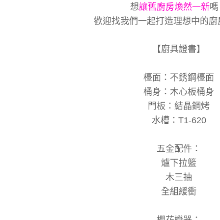
想
讓舊廚房煥然一新
嗎
歡迎找我們一起打造理想中的廚
【廚具證書】
檯面：不銹鋼檯面
桶身：木心板桶身
門板：結晶鋼烤
水槽：T1-620
五金配件：
爐下拉籃
木三抽
全組緩衝
櫻花機器：