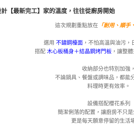
設計【最新完工】家的溫度，往往從廚房開始
這次規劃重點放在
「耐用、順手
選用
不鏽鋼檯面
，不怕高溫與油污，
搭配
木心板桶身＋結晶鋼烤門板
，讓整體
收納部分也特別加強
不論鍋具、餐盤或調味品，都能
料理時更有效率。
設備搭配櫻花系列
簡潔俐落的配置，讓廚房不只是
更是每天願意停留的生活