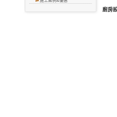
施工案例&優惠
廚房