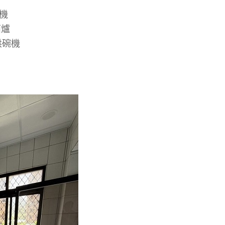
煙機
面爐
烘碗機