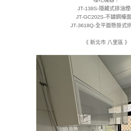
JT-138S-隱藏式排油
JT-GC202S-不鏽鋼檯
JT-3618Q-全平面懸掛式
《 新北市 八里區 》