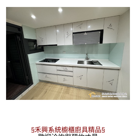
§禾興系統櫥櫃廚具精品§