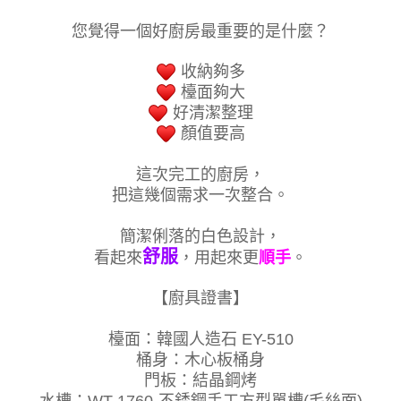
您覺得一個好廚房最重要的是什麼？
收納夠多
檯面夠大
好清潔整理
顏值要高
這次完工的廚房，
把這幾個需求一次整合。
簡潔俐落的白色設計，
舒服
看起來
，用起來更
順手
。
【廚具證書】
檯面：韓國人造石 EY-510
桶身：木心板桶身
門板：結晶鋼烤