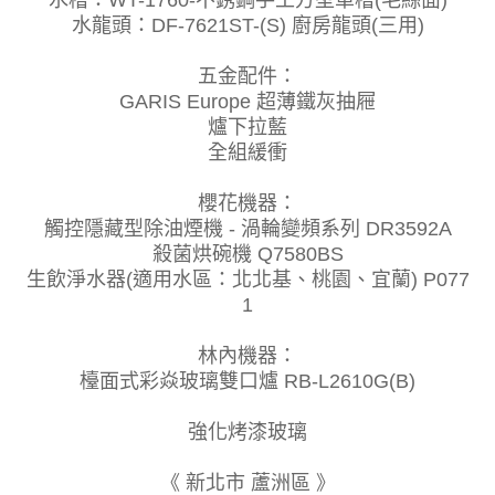
水槽：WT-1760-不銹鋼手工方型單槽(毛絲面)
水龍頭：DF-7621ST-(S) 廚房龍頭(三用)
五金配件：
GARIS Europe 超薄鐵灰抽屜
爐下拉藍
全組緩衝
櫻花機器：
觸控隱藏型除油煙機 - 渦輪變頻系列 DR3592A
殺菌烘碗機 Q7580BS
生飲淨水器(適用水區：北北基、桃園、宜蘭) P077
1
林內機器：
檯面式彩焱玻璃雙口爐 RB-L2610G(B)
強化烤漆玻璃
《 新北市 蘆洲區 》