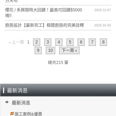
方天地
櫻花 / 禾興限時大回饋！最高可回饋$5000
2025-11-07
唷!!
廚房設計【最新完工】極簡廚房的完美詮釋
2025-10-30
« 上一頁
1
2
3
4
5
6
7
8
9
10
下一頁 »
總共215 筆
最新消息
最新消息
施工案例&優惠