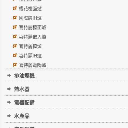
櫻花檯面爐
國際牌IH爐
喜特麗檯面爐
喜特麗嵌入爐
喜特麗檯爐
喜特麗IH爐
喜特麗電陶爐
排油煙機
熱水器
電器配備
水產品