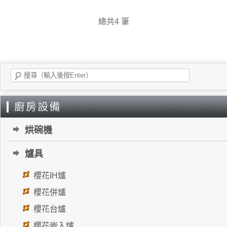
總共4 筆
烘碗機
爐具
櫻花IH爐
櫻花併爐
櫻花台爐
櫻花嵌入爐