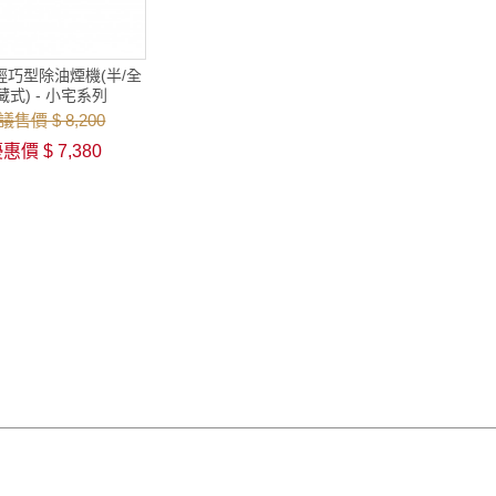
5 輕巧型除油煙機(半/全
藏式) - 小宅系列
議售價 $ 8,200
惠價 $ 7,380