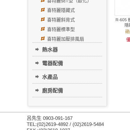
喜特麗倒T型（歐化）
喜特麗隱藏式
喜特麗斜背式
R-60
隱
喜特麗標準型
建
喜特麗加壓排風扇
優
熱水器
電器配備
水產品
廚房配備
呂先生 0903-091-167
TEL:(02)2619-4892 / (02)2619-5484