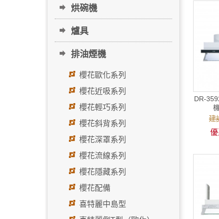
烘碗機
爐具
排油煙機
櫻花歐化系列
櫻花近吸系列
DR-3
櫻花輕巧系列
建議
櫻花斜背系列
優
櫻花深罩系列
櫻花流線系列
櫻花隱藏系列
櫻花配備
喜特麗中島型