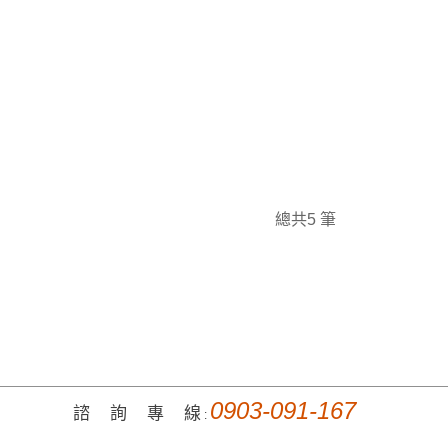
總共5 筆
0903-091-167
諮 詢 專 線
: