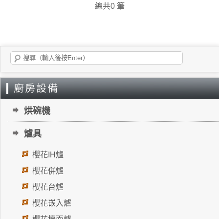
總共0 筆
烘碗機
爐具
櫻花IH爐
櫻花併爐
櫻花台爐
櫻花嵌入爐