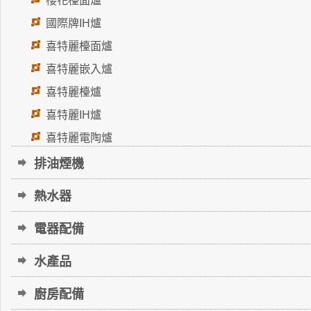
櫻花檯面爐
國際牌IH爐
喜特麗檯面爐
喜特麗嵌入爐
喜特麗檯爐
喜特麗IH爐
喜特麗電陶爐
排油煙機
熱水器
電器配備
水產品
廚房配備